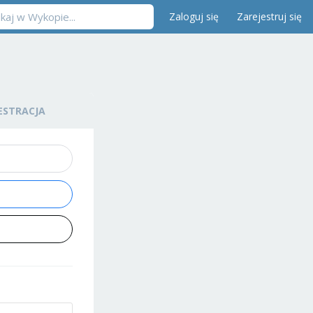
Zaloguj się
Zarejestruj się
ESTRACJA