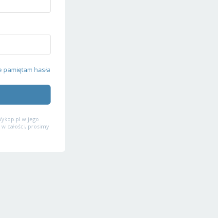
e pamiętam hasła
ykop.pl w jego
 w całości, prosimy