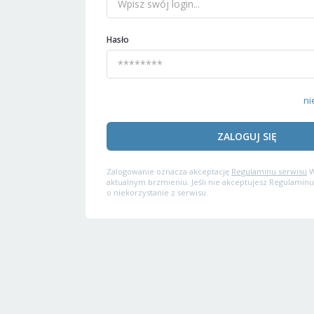
Hasło
ni
ZALOGUJ SIĘ
Zalogowanie oznacza akceptację
Regulaminu serwisu
W
aktualnym brzmieniu. Jeśli nie akceptujesz Regulaminu
o niekorzystanie z serwisu.