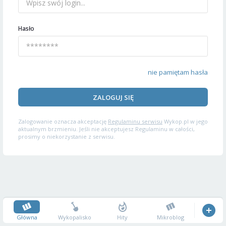
Hasło
nie pamiętam hasła
ZALOGUJ SIĘ
Zalogowanie oznacza akceptację
Regulaminu serwisu
Wykop.pl w jego
aktualnym brzmieniu. Jeśli nie akceptujesz Regulaminu w całości,
prosimy o niekorzystanie z serwisu.
Główna
Wykopalisko
Hity
Mikroblog