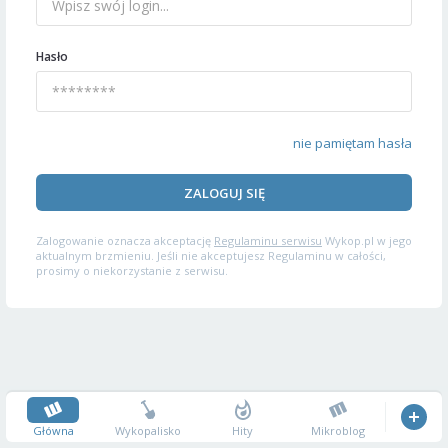
Hasło
nie pamiętam hasła
ZALOGUJ SIĘ
Zalogowanie oznacza akceptację
Regulaminu serwisu
Wykop.pl w jego
aktualnym brzmieniu. Jeśli nie akceptujesz Regulaminu w całości,
prosimy o niekorzystanie z serwisu.
Główna
Wykopalisko
Hity
Mikroblog