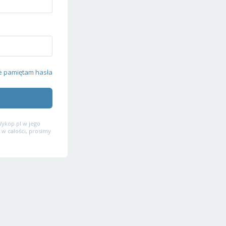
e pamiętam hasła
ykop.pl w jego
 w całości, prosimy