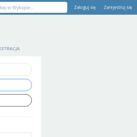
Zaloguj się
Zarejestruj się
ESTRACJA