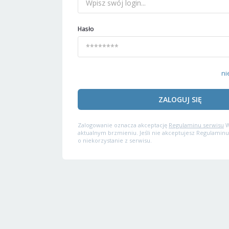
Hasło
ni
ZALOGUJ SIĘ
Zalogowanie oznacza akceptację
Regulaminu serwisu
W
aktualnym brzmieniu. Jeśli nie akceptujesz Regulaminu
o niekorzystanie z serwisu.