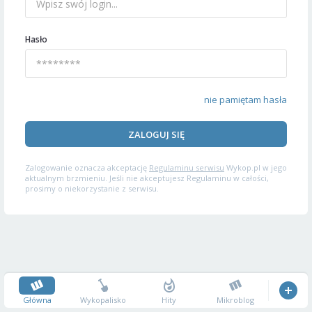
Hasło
nie pamiętam hasła
ZALOGUJ SIĘ
Zalogowanie oznacza akceptację
Regulaminu serwisu
Wykop.pl w jego
aktualnym brzmieniu. Jeśli nie akceptujesz Regulaminu w całości,
prosimy o niekorzystanie z serwisu.
Główna
Wykopalisko
Hity
Mikroblog