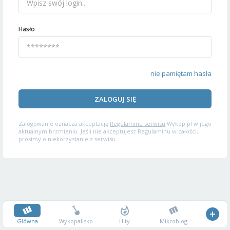
Hasło
nie pamiętam hasła
ZALOGUJ SIĘ
Zalogowanie oznacza akceptację
Regulaminu serwisu
Wykop.pl w jego
aktualnym brzmieniu. Jeśli nie akceptujesz Regulaminu w całości,
prosimy o niekorzystanie z serwisu.
Główna
Wykopalisko
Hity
Mikroblog