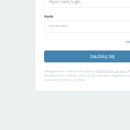
Hasło
ni
ZALOGUJ SIĘ
Zalogowanie oznacza akceptację
Regulaminu serwisu
W
aktualnym brzmieniu. Jeśli nie akceptujesz Regulaminu
o niekorzystanie z serwisu.