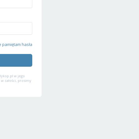
e pamiętam hasła
ykop.pl w jego
 w całości, prosimy