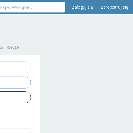
Zaloguj się
Zarejestruj się
ESTRACJA