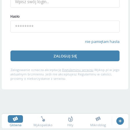
Hasło
nie pamiętam hasła
ZALOGUJ SIĘ
Zalogowanie oznacza akceptację
Regulaminu serwisu
Wykop.pl w jego
aktualnym brzmieniu. Jeśli nie akceptujesz Regulaminu w całości,
prosimy o niekorzystanie z serwisu.
Główna
Wykopalisko
Hity
Mikroblog