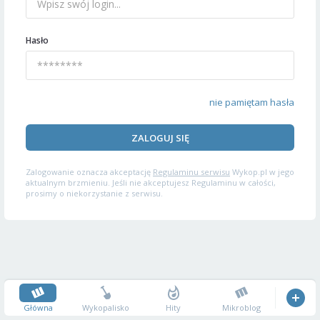
Hasło
nie pamiętam hasła
ZALOGUJ SIĘ
Zalogowanie oznacza akceptację
Regulaminu serwisu
Wykop.pl w jego
aktualnym brzmieniu. Jeśli nie akceptujesz Regulaminu w całości,
prosimy o niekorzystanie z serwisu.
Główna
Wykopalisko
Hity
Mikroblog