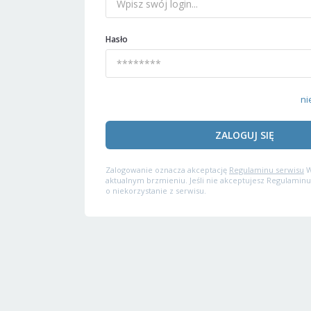
Hasło
ni
ZALOGUJ SIĘ
Zalogowanie oznacza akceptację
Regulaminu serwisu
W
aktualnym brzmieniu. Jeśli nie akceptujesz Regulaminu
o niekorzystanie z serwisu.