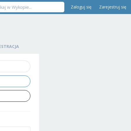
Zaloguj się
Zarejestruj się
ESTRACJA