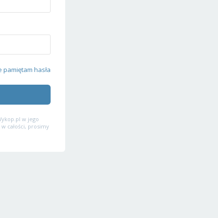
e pamiętam hasła
ykop.pl w jego
 w całości, prosimy