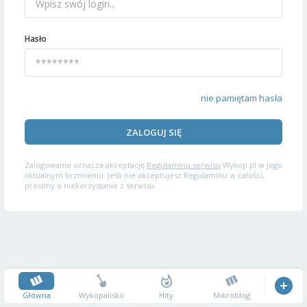
Hasło
nie pamiętam hasła
ZALOGUJ SIĘ
Zalogowanie oznacza akceptację
Regulaminu serwisu
Wykop.pl w jego
aktualnym brzmieniu. Jeśli nie akceptujesz Regulaminu w całości,
prosimy o niekorzystanie z serwisu.
Główna
Wykopalisko
Hity
Mikroblog