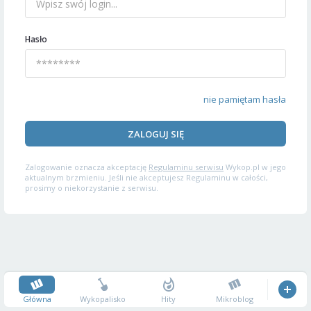
Hasło
nie pamiętam hasła
ZALOGUJ SIĘ
Zalogowanie oznacza akceptację
Regulaminu serwisu
Wykop.pl w jego
aktualnym brzmieniu. Jeśli nie akceptujesz Regulaminu w całości,
prosimy o niekorzystanie z serwisu.
Główna
Wykopalisko
Hity
Mikroblog