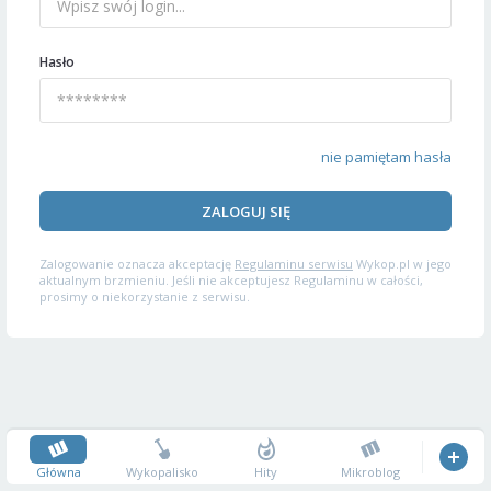
Hasło
nie pamiętam hasła
ZALOGUJ SIĘ
Zalogowanie oznacza akceptację
Regulaminu serwisu
Wykop.pl w jego
aktualnym brzmieniu. Jeśli nie akceptujesz Regulaminu w całości,
prosimy o niekorzystanie z serwisu.
Główna
Wykopalisko
Hity
Mikroblog