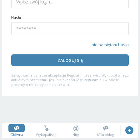
Hasło
nie pamiętam hasła
ZALOGUJ SIĘ
Zalogowanie oznacza akceptację
Regulaminu serwisu
Wykop.pl w jego
aktualnym brzmieniu. Jeśli nie akceptujesz Regulaminu w całości,
prosimy o niekorzystanie z serwisu.
Główna
Wykopalisko
Hity
Mikroblog