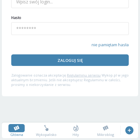
Hasło
nie pamiętam hasła
ZALOGUJ SIĘ
Zalogowanie oznacza akceptację
Regulaminu serwisu
Wykop.pl w jego
aktualnym brzmieniu. Jeśli nie akceptujesz Regulaminu w całości,
prosimy o niekorzystanie z serwisu.
Główna
Wykopalisko
Hity
Mikroblog