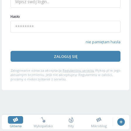
Hasło
nie pamiętam hasła
ZALOGUJ SIĘ
Zalogowanie oznacza akceptację
Regulaminu serwisu
Wykop.pl w jego
aktualnym brzmieniu. Jeśli nie akceptujesz Regulaminu w całości,
prosimy o niekorzystanie z serwisu.
Główna
Wykopalisko
Hity
Mikroblog