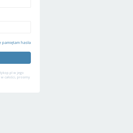
e pamiętam hasła
ykop.pl w jego
 w całości, prosimy