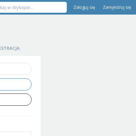
Zaloguj się
Zarejestruj się
ESTRACJA