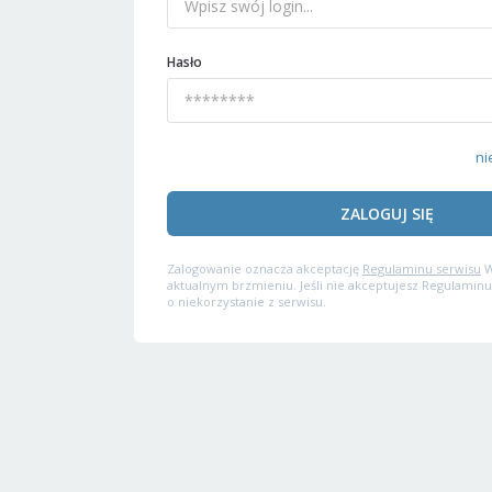
Hasło
ni
ZALOGUJ SIĘ
Zalogowanie oznacza akceptację
Regulaminu serwisu
W
aktualnym brzmieniu. Jeśli nie akceptujesz Regulaminu
o niekorzystanie z serwisu.