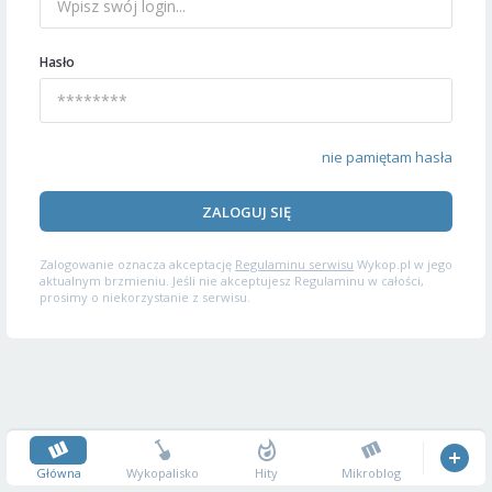
Hasło
nie pamiętam hasła
ZALOGUJ SIĘ
Zalogowanie oznacza akceptację
Regulaminu serwisu
Wykop.pl w jego
aktualnym brzmieniu. Jeśli nie akceptujesz Regulaminu w całości,
prosimy o niekorzystanie z serwisu.
Główna
Wykopalisko
Hity
Mikroblog