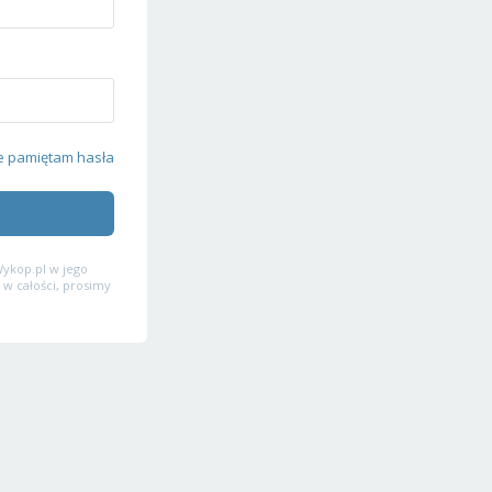
e pamiętam hasła
ykop.pl w jego
 w całości, prosimy