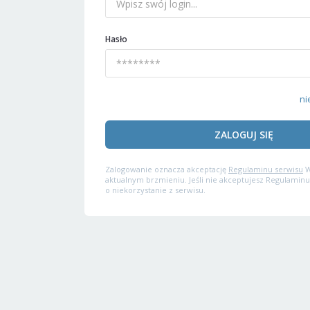
Hasło
ni
ZALOGUJ SIĘ
Zalogowanie oznacza akceptację
Regulaminu serwisu
W
aktualnym brzmieniu. Jeśli nie akceptujesz Regulaminu
o niekorzystanie z serwisu.