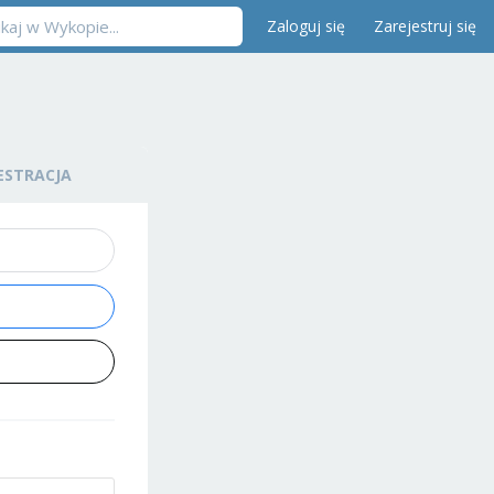
Zaloguj się
Zarejestruj się
ESTRACJA