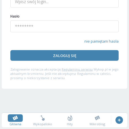
Hasło
nie pamiętam hasła
ZALOGUJ SIĘ
Zalogowanie oznacza akceptację
Regulaminu serwisu
Wykop.pl w jego
aktualnym brzmieniu. Jeśli nie akceptujesz Regulaminu w całości,
prosimy o niekorzystanie z serwisu.
Główna
Wykopalisko
Hity
Mikroblog