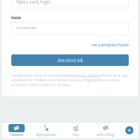
Hasło
nie pamiętam hasła
ZALOGUJ SIĘ
Zalogowanie oznacza akceptację
Regulaminu serwisu
Wykop.pl w jego
aktualnym brzmieniu. Jeśli nie akceptujesz Regulaminu w całości,
prosimy o niekorzystanie z serwisu.
Główna
Wykopalisko
Hity
Mikroblog