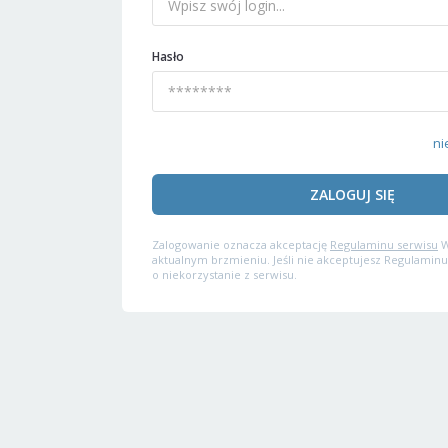
Hasło
ni
ZALOGUJ SIĘ
Zalogowanie oznacza akceptację
Regulaminu serwisu
W
aktualnym brzmieniu. Jeśli nie akceptujesz Regulaminu
o niekorzystanie z serwisu.