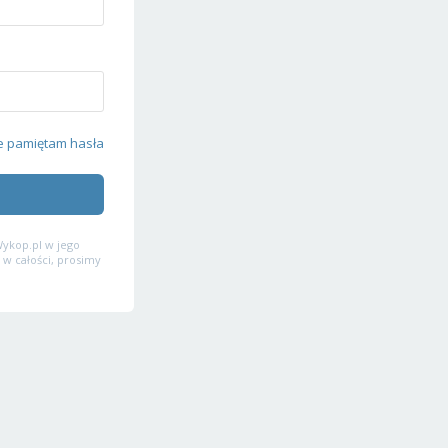
e pamiętam hasła
ykop.pl w jego
 w całości, prosimy