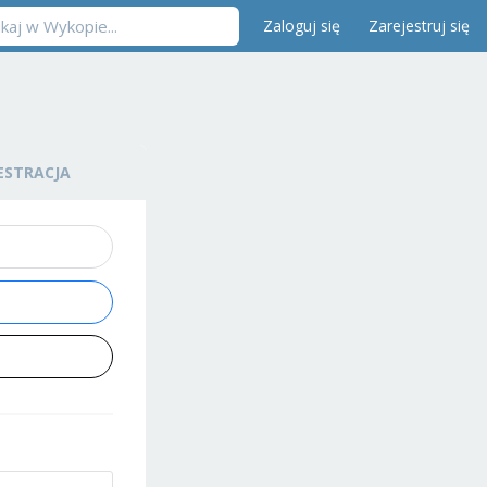
Zaloguj się
Zarejestruj się
ESTRACJA