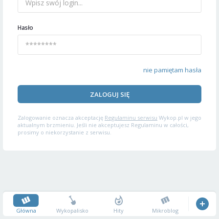
Hasło
nie pamiętam hasła
ZALOGUJ SIĘ
Zalogowanie oznacza akceptację
Regulaminu serwisu
Wykop.pl w jego
aktualnym brzmieniu. Jeśli nie akceptujesz Regulaminu w całości,
prosimy o niekorzystanie z serwisu.
Główna
Wykopalisko
Hity
Mikroblog