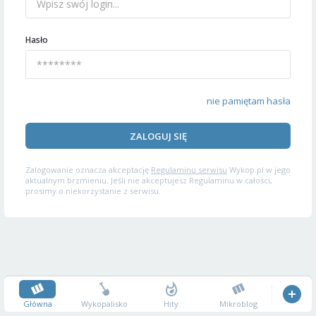
Hasło
nie pamiętam hasła
ZALOGUJ SIĘ
Zalogowanie oznacza akceptację
Regulaminu serwisu
Wykop.pl w jego
aktualnym brzmieniu. Jeśli nie akceptujesz Regulaminu w całości,
prosimy o niekorzystanie z serwisu.
Główna
Wykopalisko
Hity
Mikroblog