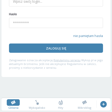
Hasło
nie pamiętam hasła
ZALOGUJ SIĘ
Zalogowanie oznacza akceptację
Regulaminu serwisu
Wykop.pl w jego
aktualnym brzmieniu. Jeśli nie akceptujesz Regulaminu w całości,
prosimy o niekorzystanie z serwisu.
Główna
Wykopalisko
Hity
Mikroblog