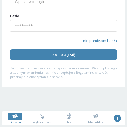
Hasło
nie pamiętam hasła
ZALOGUJ SIĘ
Zalogowanie oznacza akceptację
Regulaminu serwisu
Wykop.pl w jego
aktualnym brzmieniu. Jeśli nie akceptujesz Regulaminu w całości,
prosimy o niekorzystanie z serwisu.
Główna
Wykopalisko
Hity
Mikroblog