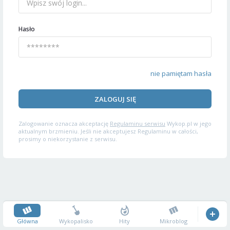
Hasło
nie pamiętam hasła
ZALOGUJ SIĘ
Zalogowanie oznacza akceptację
Regulaminu serwisu
Wykop.pl w jego
aktualnym brzmieniu. Jeśli nie akceptujesz Regulaminu w całości,
prosimy o niekorzystanie z serwisu.
Główna
Wykopalisko
Hity
Mikroblog