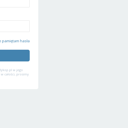
e pamiętam hasła
ykop.pl w jego
 w całości, prosimy