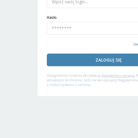
Hasło
ni
ZALOGUJ SIĘ
Zalogowanie oznacza akceptację
Regulaminu serwisu
W
aktualnym brzmieniu. Jeśli nie akceptujesz Regulaminu
o niekorzystanie z serwisu.