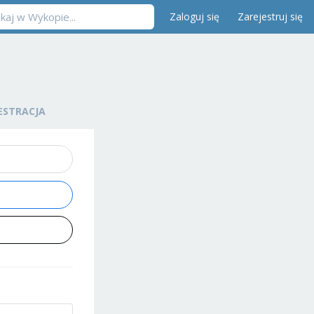
Zaloguj się
Zarejestruj się
ESTRACJA