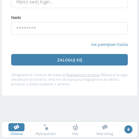
Hasło
nie pamiętam hasła
ZALOGUJ SIĘ
Zalogowanie oznacza akceptację
Regulaminu serwisu
Wykop.pl w jego
aktualnym brzmieniu. Jeśli nie akceptujesz Regulaminu w całości,
prosimy o niekorzystanie z serwisu.
Główna
Wykopalisko
Hity
Mikroblog