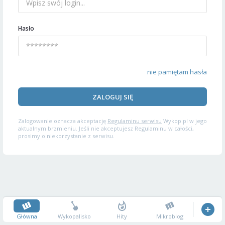
Hasło
nie pamiętam hasła
ZALOGUJ SIĘ
Zalogowanie oznacza akceptację
Regulaminu serwisu
Wykop.pl w jego
aktualnym brzmieniu. Jeśli nie akceptujesz Regulaminu w całości,
prosimy o niekorzystanie z serwisu.
Główna
Wykopalisko
Hity
Mikroblog