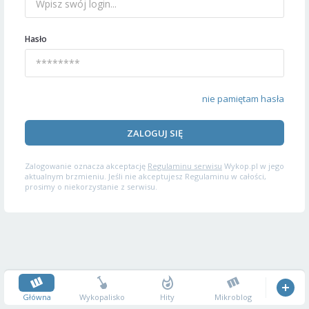
Hasło
nie pamiętam hasła
ZALOGUJ SIĘ
Zalogowanie oznacza akceptację
Regulaminu serwisu
Wykop.pl w jego
aktualnym brzmieniu. Jeśli nie akceptujesz Regulaminu w całości,
prosimy o niekorzystanie z serwisu.
Główna
Wykopalisko
Hity
Mikroblog