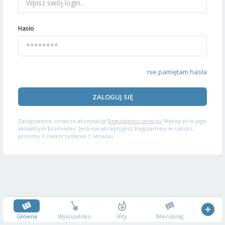
Hasło
nie pamiętam hasła
ZALOGUJ SIĘ
Zalogowanie oznacza akceptację
Regulaminu serwisu
Wykop.pl w jego
aktualnym brzmieniu. Jeśli nie akceptujesz Regulaminu w całości,
prosimy o niekorzystanie z serwisu.
Główna
Wykopalisko
Hity
Mikroblog