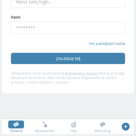
Hasło
nie pamiętam hasła
ZALOGUJ SIĘ
Zalogowanie oznacza akceptację
Regulaminu serwisu
Wykop.pl w jego
aktualnym brzmieniu. Jeśli nie akceptujesz Regulaminu w całości,
prosimy o niekorzystanie z serwisu.
Główna
Wykopalisko
Hity
Mikroblog