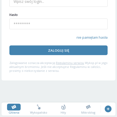
Hasło
nie pamiętam hasła
ZALOGUJ SIĘ
Zalogowanie oznacza akceptację
Regulaminu serwisu
Wykop.pl w jego
aktualnym brzmieniu. Jeśli nie akceptujesz Regulaminu w całości,
prosimy o niekorzystanie z serwisu.
Główna
Wykopalisko
Hity
Mikroblog