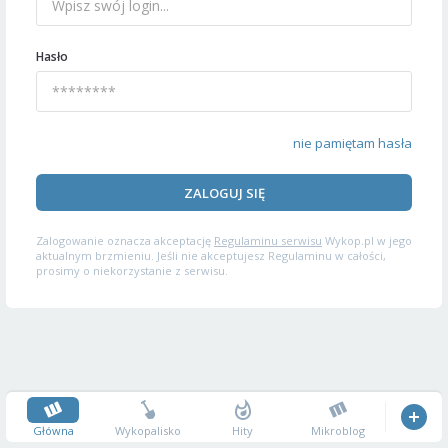
Hasło
nie pamiętam hasła
ZALOGUJ SIĘ
Zalogowanie oznacza akceptację
Regulaminu serwisu
Wykop.pl w jego
aktualnym brzmieniu. Jeśli nie akceptujesz Regulaminu w całości,
prosimy o niekorzystanie z serwisu.
Główna
Wykopalisko
Hity
Mikroblog