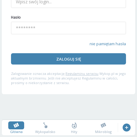
Hasło
nie pamiętam hasła
ZALOGUJ SIĘ
Zalogowanie oznacza akceptację
Regulaminu serwisu
Wykop.pl w jego
aktualnym brzmieniu. Jeśli nie akceptujesz Regulaminu w całości,
prosimy o niekorzystanie z serwisu.
Główna
Wykopalisko
Hity
Mikroblog