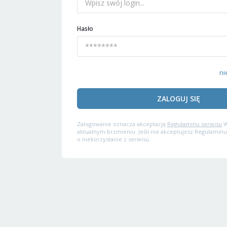
Hasło
ni
ZALOGUJ SIĘ
Zalogowanie oznacza akceptację
Regulaminu serwisu
W
aktualnym brzmieniu. Jeśli nie akceptujesz Regulaminu
o niekorzystanie z serwisu.