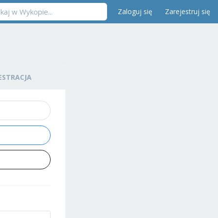
Zaloguj się
Zarejestruj się
ESTRACJA