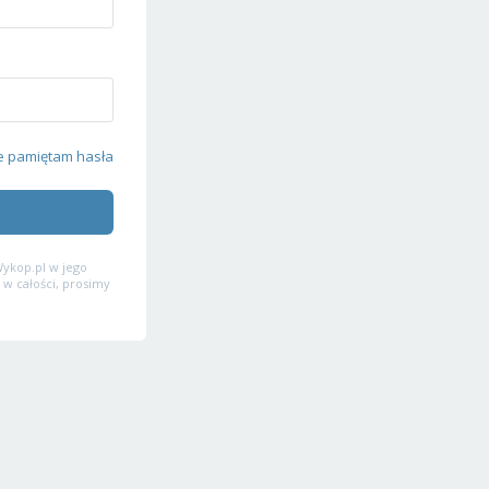
e pamiętam hasła
ykop.pl w jego
 w całości, prosimy