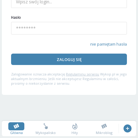
Hasło
nie pamiętam hasła
ZALOGUJ SIĘ
Zalogowanie oznacza akceptację
Regulaminu serwisu
Wykop.pl w jego
aktualnym brzmieniu. Jeśli nie akceptujesz Regulaminu w całości,
prosimy o niekorzystanie z serwisu.
Główna
Wykopalisko
Hity
Mikroblog