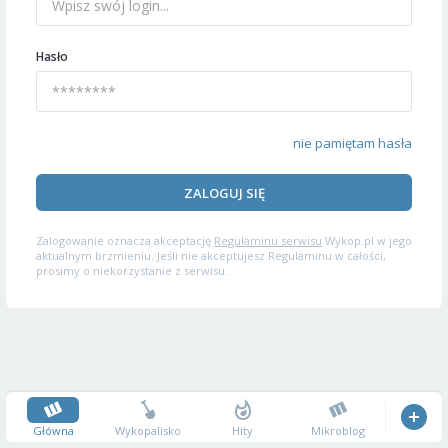
Hasło
nie pamiętam hasła
ZALOGUJ SIĘ
Zalogowanie oznacza akceptację
Regulaminu serwisu
Wykop.pl w jego
aktualnym brzmieniu. Jeśli nie akceptujesz Regulaminu w całości,
prosimy o niekorzystanie z serwisu.
Główna
Wykopalisko
Hity
Mikroblog