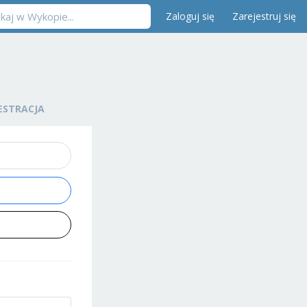
Zaloguj się
Zarejestruj się
ESTRACJA