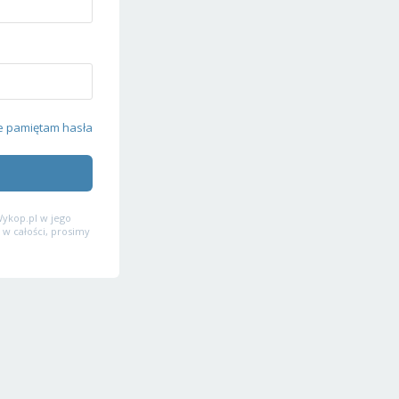
e pamiętam hasła
ykop.pl w jego
 w całości, prosimy