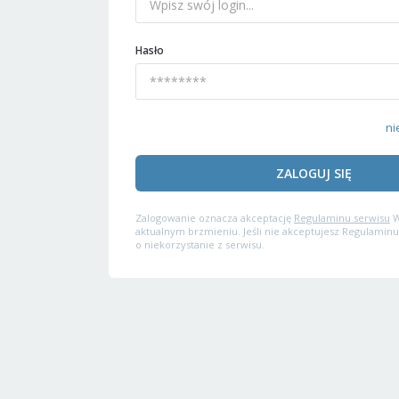
Hasło
ni
ZALOGUJ SIĘ
Zalogowanie oznacza akceptację
Regulaminu serwisu
W
aktualnym brzmieniu. Jeśli nie akceptujesz Regulaminu
o niekorzystanie z serwisu.