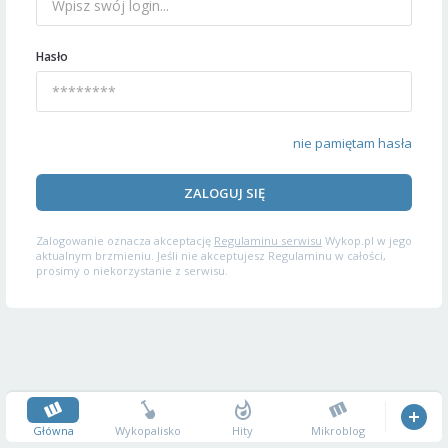
Hasło
nie pamiętam hasła
ZALOGUJ SIĘ
Zalogowanie oznacza akceptację
Regulaminu serwisu
Wykop.pl w jego
aktualnym brzmieniu. Jeśli nie akceptujesz Regulaminu w całości,
prosimy o niekorzystanie z serwisu.
Główna
Wykopalisko
Hity
Mikroblog