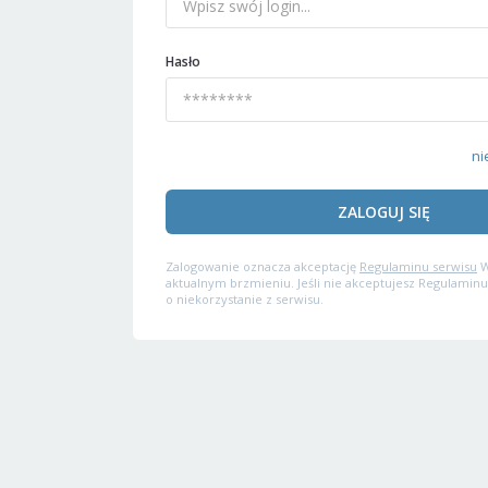
Hasło
ni
ZALOGUJ SIĘ
Zalogowanie oznacza akceptację
Regulaminu serwisu
W
aktualnym brzmieniu. Jeśli nie akceptujesz Regulaminu
o niekorzystanie z serwisu.