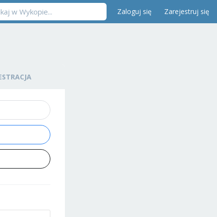
Zaloguj się
Zarejestruj się
ESTRACJA