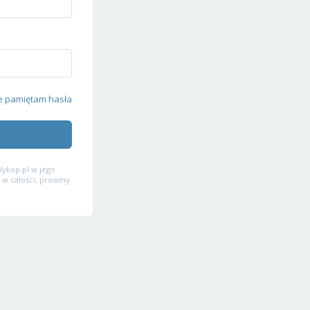
e pamiętam hasła
ykop.pl w jego
 w całości, prosimy