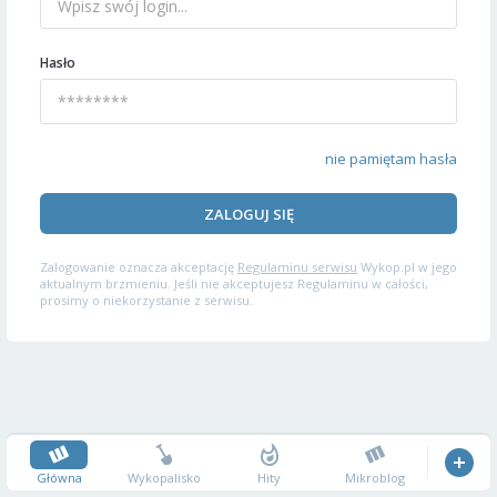
Hasło
nie pamiętam hasła
ZALOGUJ SIĘ
Zalogowanie oznacza akceptację
Regulaminu serwisu
Wykop.pl w jego
aktualnym brzmieniu. Jeśli nie akceptujesz Regulaminu w całości,
prosimy o niekorzystanie z serwisu.
Główna
Wykopalisko
Hity
Mikroblog