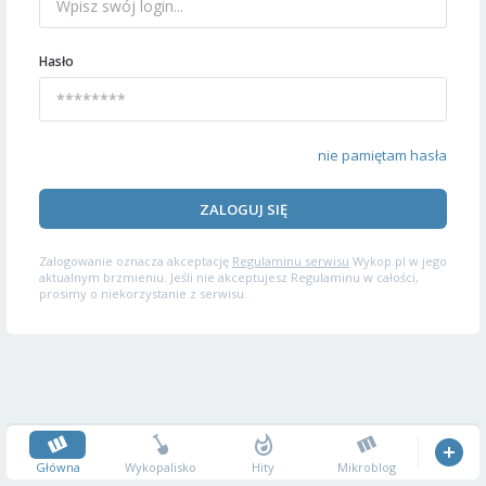
Hasło
nie pamiętam hasła
ZALOGUJ SIĘ
Zalogowanie oznacza akceptację
Regulaminu serwisu
Wykop.pl w jego
aktualnym brzmieniu. Jeśli nie akceptujesz Regulaminu w całości,
prosimy o niekorzystanie z serwisu.
Główna
Wykopalisko
Hity
Mikroblog