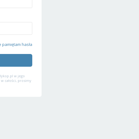
e pamiętam hasła
ykop.pl w jego
 w całości, prosimy