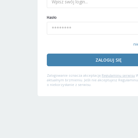
Hasło
ni
ZALOGUJ SIĘ
Zalogowanie oznacza akceptację
Regulaminu serwisu
W
aktualnym brzmieniu. Jeśli nie akceptujesz Regulaminu
o niekorzystanie z serwisu.