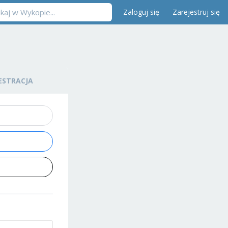
Zaloguj się
Zarejestruj się
ESTRACJA