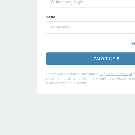
Hasło
ni
ZALOGUJ SIĘ
Zalogowanie oznacza akceptację
Regulaminu serwisu
W
aktualnym brzmieniu. Jeśli nie akceptujesz Regulaminu
o niekorzystanie z serwisu.