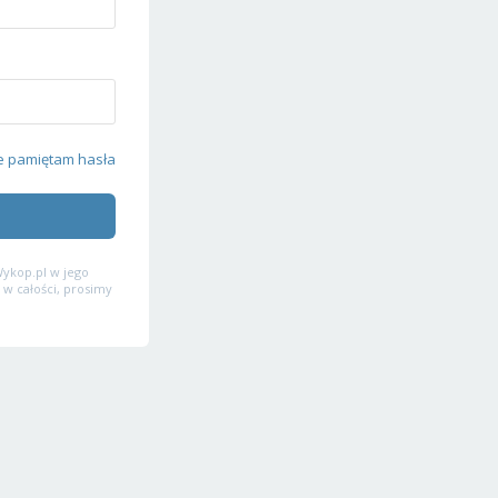
e pamiętam hasła
ykop.pl w jego
 w całości, prosimy