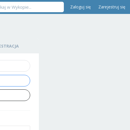
Zaloguj się
Zarejestruj się
ESTRACJA