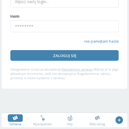
Hasło
nie pamiętam hasła
ZALOGUJ SIĘ
Zalogowanie oznacza akceptację
Regulaminu serwisu
Wykop.pl w jego
aktualnym brzmieniu. Jeśli nie akceptujesz Regulaminu w całości,
prosimy o niekorzystanie z serwisu.
Główna
Wykopalisko
Hity
Mikroblog