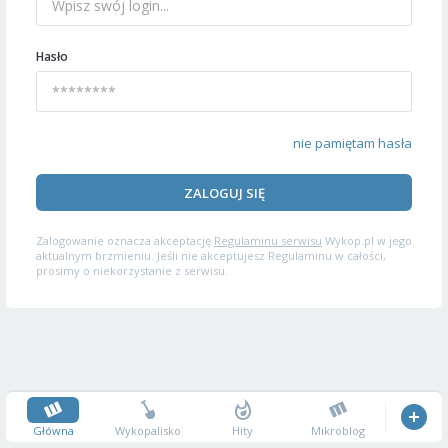
Hasło
nie pamiętam hasła
ZALOGUJ SIĘ
Zalogowanie oznacza akceptację
Regulaminu serwisu
Wykop.pl w jego
aktualnym brzmieniu. Jeśli nie akceptujesz Regulaminu w całości,
prosimy o niekorzystanie z serwisu.
Główna
Wykopalisko
Hity
Mikroblog