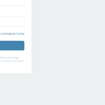
e pamiętam hasła
ykop.pl w jego
 w całości, prosimy