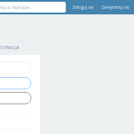
Zaloguj się
Zarejestruj się
ESTRACJA