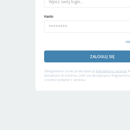
Hasło
ni
ZALOGUJ SIĘ
Zalogowanie oznacza akceptację
Regulaminu serwisu
W
aktualnym brzmieniu. Jeśli nie akceptujesz Regulaminu
o niekorzystanie z serwisu.