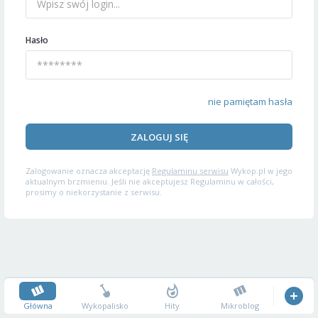
Hasło
nie pamiętam hasła
ZALOGUJ SIĘ
Zalogowanie oznacza akceptację
Regulaminu serwisu
Wykop.pl w jego
aktualnym brzmieniu. Jeśli nie akceptujesz Regulaminu w całości,
prosimy o niekorzystanie z serwisu.
Główna
Wykopalisko
Hity
Mikroblog